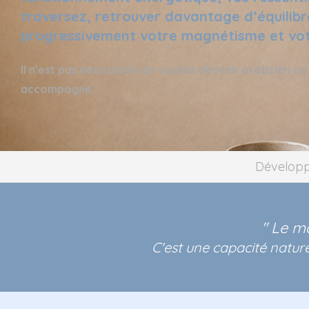
traversez, retrouver davantage d’équilib
progressivement votre magnétisme et vot
Il n’est pas nécessaire de vouloir devenir praticien 
accompagné.
Développ
" Le m
C'est une capacité nature