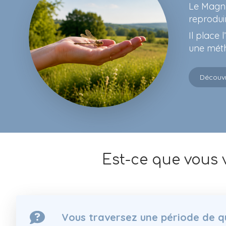
Le Magné
reprodui
Il place
une méth
Découvr
Est-ce que vous 
Vous traversez une période de 