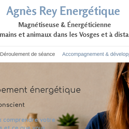
Agnès Rey Energétique
Magnétiseuse & Énergéticienne
ains et animaux dans les Vosges et à dist
Déroulement de séance
Accompagnement & dévelop
ement énergétique
onscient
x comprendre votre
s et ce que vous