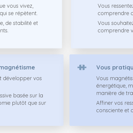
e vous vivez,
Vous ressentez
ui se répètent.
comprendre ou 
 de stabilité et
Vous souhaite
nts.
comprendre vo
 magnétisme
Vous pratiqu
et développer vos
Vous magnétise
énergétique, m
manière de trav
sive basée sur la
omie plutôt que sur
Affiner vos ress
consciente et 