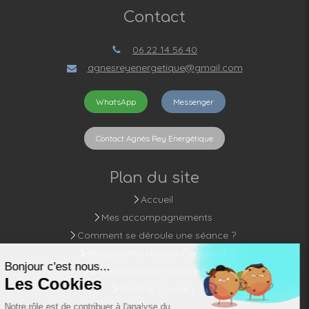
Contact
06 22 14 56 40
agnesreyenergetique@gmail.com
WhatsApp
Messenger
Contact Agnès Rey Energétique
Plan du site
Accueil
Mes accompagnements
Comment se déroule une séance ?
Magnétisme Naturel Conscient
Développer son magnétisme
Tarifs & Contact
Blog