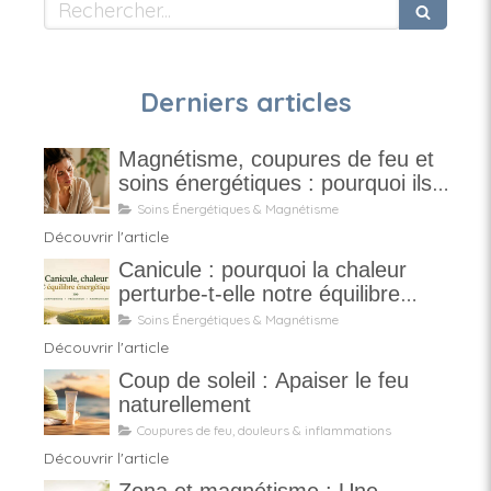
Rechercher
Derniers articles
Magnétisme, coupures de feu et
soins énergétiques : pourquoi ils
ne sont pas magiques
Soins Énergétiques & Magnétisme
Découvrir l'article
Canicule : pourquoi la chaleur
perturbe-t-elle notre équilibre
énergétique ?
Soins Énergétiques & Magnétisme
Découvrir l'article
Coup de soleil : Apaiser le feu
naturellement
Coupures de feu, douleurs & inflammations
Découvrir l'article