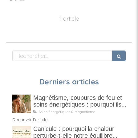
1 article
Rechercher
Derniers articles
Magnétisme, coupures de feu et
soins énergétiques : pourquoi ils
ne sont pas magiques
Soins Énergétiques & Magnétisme
Découvrir l'article
Canicule : pourquoi la chaleur
perturbe-t-elle notre équilibre