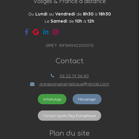
Vosges & France à distance
Du
Lundi
au
Vendredi
de
8h30
à
18h30
Le
Samedi
de
10h
à
12h
SIRET: 89184542200015
Contact
06 22 14 56 40
agnesreyenergetique@gmail.com
WhatsApp
Messenger
Contact Agnès Rey Energétique
Plan du site