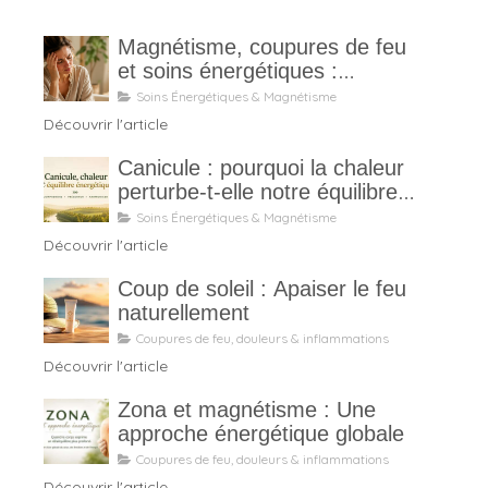
Magnétisme, coupures de feu
et soins énergétiques :
pourquoi ils ne sont pas
Soins Énergétiques & Magnétisme
magiques
Découvrir l'article
Canicule : pourquoi la chaleur
perturbe-t-elle notre équilibre
énergétique ?
Soins Énergétiques & Magnétisme
Découvrir l'article
Coup de soleil : Apaiser le feu
naturellement
Coupures de feu, douleurs & inflammations
Découvrir l'article
Zona et magnétisme : Une
approche énergétique globale
Coupures de feu, douleurs & inflammations
Découvrir l'article