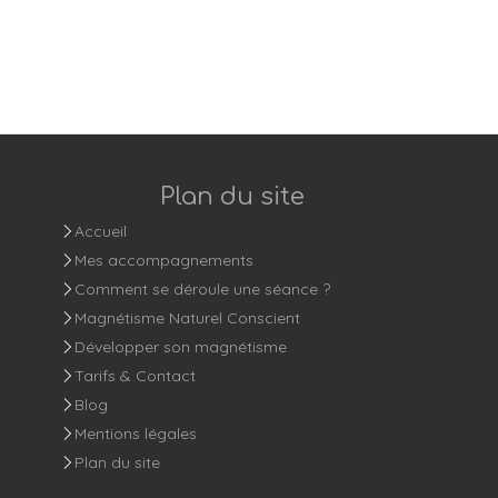
Plan du site
Accueil
Mes accompagnements
Comment se déroule une séance ?
Magnétisme Naturel Conscient
Développer son magnétisme
Tarifs & Contact
Blog
Mentions légales
Plan du site