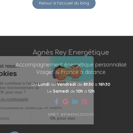
Retour à l'accueil du blog
Agnès Rey Energétique
Accompagnement énergétique personnalisé
Vosges & France à distance
Du
Lundi
au
Vendredi
de
8h30
à
18h30
Le
Samedi
de
10h
à
12h
SIRET: 89184542200015