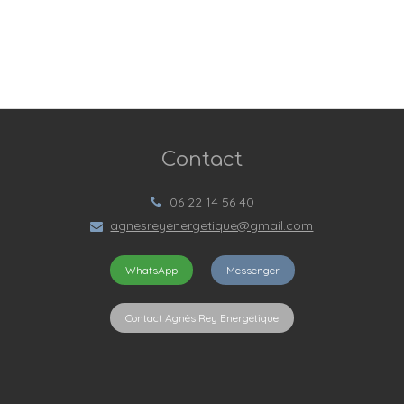
Contact
06 22 14 56 40
agnesreyenergetique@gmail.com
WhatsApp
Messenger
Contact Agnès Rey Energétique