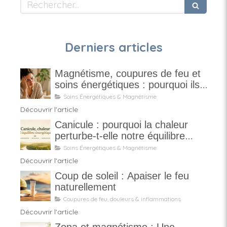
Rechercher
Derniers articles
Magnétisme, coupures de feu et
soins énergétiques : pourquoi ils
ne sont pas magiques
Soins Énergétiques & Magnétisme
Découvrir l'article
Canicule : pourquoi la chaleur
perturbe-t-elle notre équilibre
énergétique ?
Soins Énergétiques & Magnétisme
Découvrir l'article
Coup de soleil : Apaiser le feu
naturellement
Coupures de feu, douleurs & inflammations
Découvrir l'article