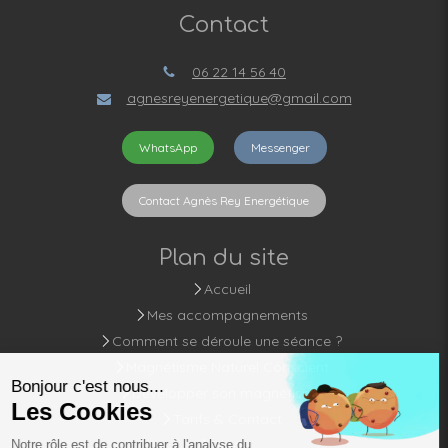
Contact
06 22 14 56 40
agnesreyenergetique@gmail.com
WhatsApp
Messenger
Contact Agnès Rey Energétique
Plan du site
Accueil
Mes accompagnements
Comment se déroule une séance ?
Magnétisme Naturel Conscient
Développer son magnétisme
Tarifs & Contact
Blog