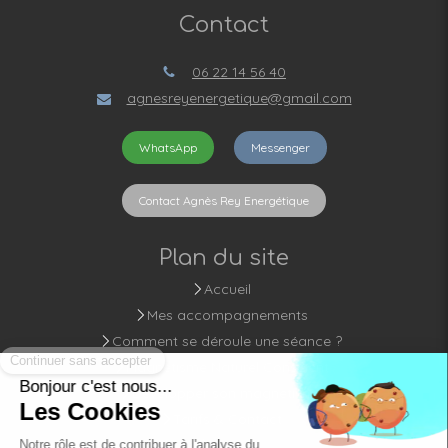
Contact
06 22 14 56 40
agnesreyenergetique@gmail.com
WhatsApp
Messenger
Contact Agnès Rey Energétique
Plan du site
Accueil
Mes accompagnements
Comment se déroule une séance ?
Magnétisme Naturel Conscient
Développer son magnétisme
Tarifs & Contact
Blog