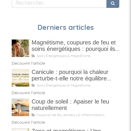
Rechercher
Derniers articles
Magnétisme, coupures de feu et
soins énergétiques : pourquoi ils
ne sont pas magiques
Soins Énergétiques & Magnétisme
Découvrir l'article
Canicule : pourquoi la chaleur
perturbe-t-elle notre équilibre
énergétique ?
Soins Énergétiques & Magnétisme
Découvrir l'article
Coup de soleil : Apaiser le feu
naturellement
Coupures de feu, douleurs & inflammations
Découvrir l'article