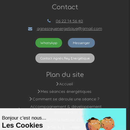
Contact
06 22 14 56 40
agnesreyenergetique@gmail.com
WhatsApp
Messenger
Contact Agnès Rey Energétique
Plan du site
Accueil
Mes séances énergétiques
Comment se déroule une séance ?
Accompagnement & développement
énergétique
Magnétisme Naturel Conscient
Tarifs & Contact