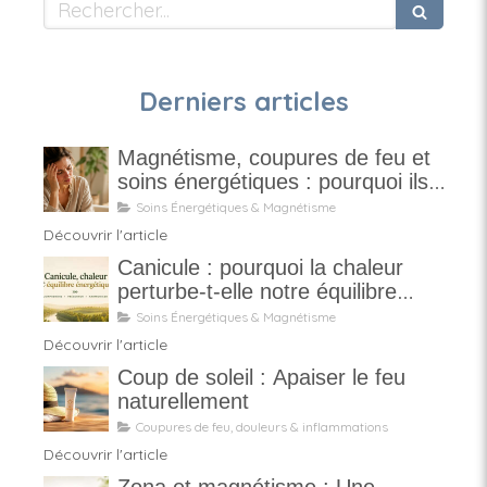
Rechercher
Derniers articles
Magnétisme, coupures de feu et
soins énergétiques : pourquoi ils
ne sont pas magiques
Soins Énergétiques & Magnétisme
Découvrir l'article
Canicule : pourquoi la chaleur
perturbe-t-elle notre équilibre
énergétique ?
Soins Énergétiques & Magnétisme
Découvrir l'article
Coup de soleil : Apaiser le feu
naturellement
Coupures de feu, douleurs & inflammations
Découvrir l'article