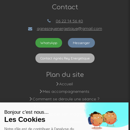
Contact
06 22 14 56 40
agnesreyenergetique@gmail.com
WhatsApp
Messenger
Contact Agnès Rey Energétique
Plan du site
Accueil
Mes accompagnements
Comment se déroule une séance ?
Magnétisme Naturel Conscient
Développer son magnétisme
Tarifs & Contact
Blog