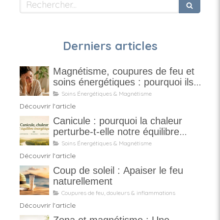
Rechercher
Derniers articles
Magnétisme, coupures de feu et
soins énergétiques : pourquoi ils
ne sont pas magiques
Soins Énergétiques & Magnétisme
Découvrir l'article
Canicule : pourquoi la chaleur
perturbe-t-elle notre équilibre
énergétique ?
Soins Énergétiques & Magnétisme
Découvrir l'article
Coup de soleil : Apaiser le feu
naturellement
Coupures de feu, douleurs & inflammations
Découvrir l'article